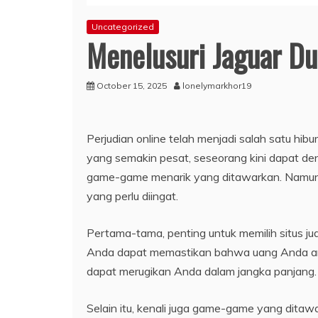
Uncategorized
Menelusuri Jaguar Dun
October 15, 2025
lonelymarkhor19
Perjudian online telah menjadi salah satu hi
yang semakin pesat, seseorang kini dapat de
game-game menarik yang ditawarkan. Namun, s
yang perlu diingat.
Pertama-tama, penting untuk memilih situs jud
Anda dapat memastikan bahwa uang Anda aman d
dapat merugikan Anda dalam jangka panjang.
Selain itu, kenali juga game-game yang ditaw