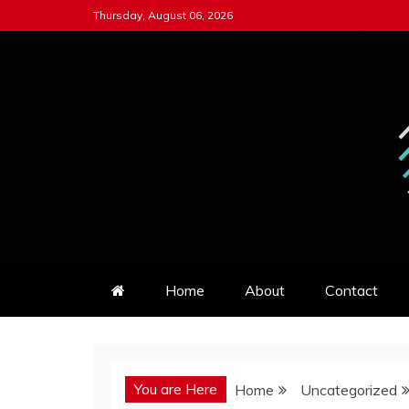
Skip
Thursday, August 06, 2026
to
content
Contratistas.co
Home
About
Contact
You are Here
Home
Uncategorized