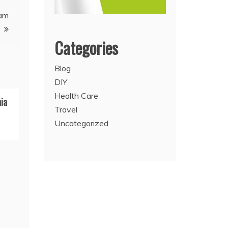
gam
Categories
Blog
DIY
Health Care
ia
Travel
Uncategorized