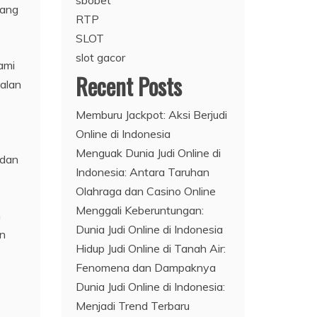
sbobet
sang
RTP
SLOT
slot gacor
ami
Recent Posts
jalan
Memburu Jackpot: Aksi Berjudi
Online di Indonesia
Menguak Dunia Judi Online di
 dan
Indonesia: Antara Taruhan
Olahraga dan Casino Online
Menggali Keberuntungan:
n
Dunia Judi Online di Indonesia
an
Hidup Judi Online di Tanah Air:
Fenomena dan Dampaknya
Dunia Judi Online di Indonesia:
Menjadi Trend Terbaru