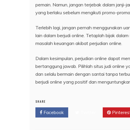
pemain. Namun, jangan terjebak dalam janji-j
yang berlaku sebelum mengikuti promo-promo 
Terlebih lagi, jangan pernah menggunakan ua
lain dalam berjudi online. Tetaplah bijak da
masalah keuangan akibat perjudian online.
Dalam kesimpulan, perjudian online dapat men
bertanggung jawab. Pilihlah situs judi onlin
dan selalu bermain dengan santai tanpa ter
berjudi online yang positif dan menguntungkan
SHARE
Facebook
Twitter
Pinteres