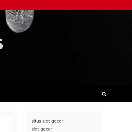
situs slot gacor
slot gacor