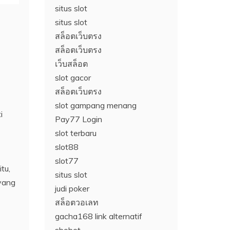
situs slot
situs slot
สล็อตเว็บตรง
สล็อตเว็บตรง
เว็บสล็อต
slot gacor
สล็อตเว็บตรง
slot gampang menang
i
Pay77 Login
slot terbaru
slot88
slot77
tu,
situs slot
 yang
judi poker
สล็อตวอเลท
gacha168 link alternatif