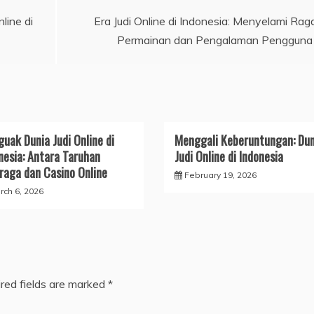
line di
Era Judi Online di Indonesia: Menyelami Ra
Permainan dan Pengalaman Pengguna
uak Dunia Judi Online di
Menggali Keberuntungan: Dun
nesia: Antara Taruhan
Judi Online di Indonesia
raga dan Casino Online
February 19, 2026
rch 6, 2026
red fields are marked
*