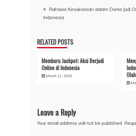
Post
Rahasia Kesuksesan dalam Dunia Judi On
Indonesia
navigation
RELATED POSTS
Memburu Jackpot: Aksi Berjudi
Meng
Online di Indonesia
Indo
Olah
March 21, 2026
Ma
Leave a Reply
Your email address will not be published.
Requi