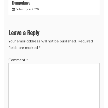
Dampaknya
February 4, 2026
Leave a Reply
Your email address will not be published.
Required
fields are marked
*
Comment
*