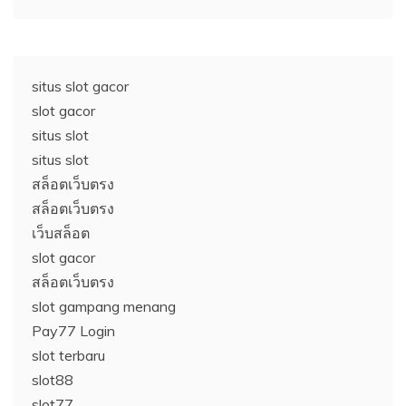
situs slot gacor
slot gacor
situs slot
situs slot
สล็อตเว็บตรง
สล็อตเว็บตรง
เว็บสล็อต
slot gacor
สล็อตเว็บตรง
slot gampang menang
Pay77 Login
slot terbaru
slot88
slot77