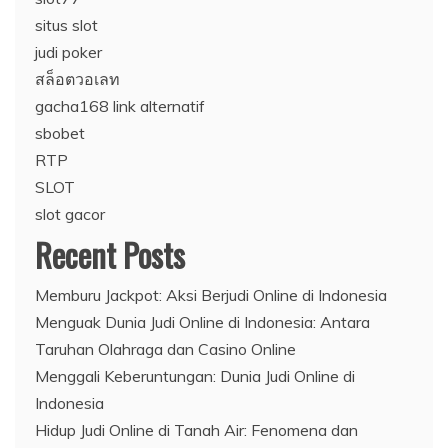
situs slot
judi poker
สล็อตวอเลท
gacha168 link alternatif
sbobet
RTP
SLOT
slot gacor
Recent Posts
Memburu Jackpot: Aksi Berjudi Online di Indonesia
Menguak Dunia Judi Online di Indonesia: Antara
Taruhan Olahraga dan Casino Online
Menggali Keberuntungan: Dunia Judi Online di
Indonesia
Hidup Judi Online di Tanah Air: Fenomena dan