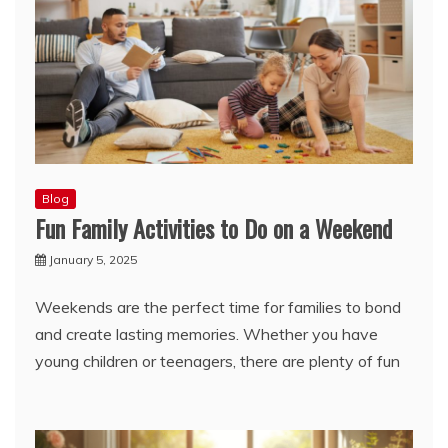
Blog
Fun Family Activities to Do on a Weekend
January 5, 2025
Weekends are the perfect time for families to bond
and create lasting memories. Whether you have
young children or teenagers, there are plenty of fun