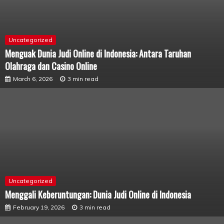
Uncategorized
Menguak Dunia Judi Online di Indonesia: Antara Taruhan
Olahraga dan Casino Online
March 6, 2026
3 min read
Uncategorized
Menggali Keberuntungan: Dunia Judi Online di Indonesia
February 19, 2026
3 min read