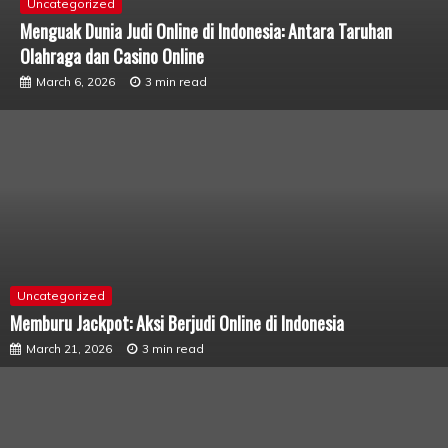
gorized
 Dunia Judi Online di Indonesia: Antara Taruhan
Uncate
ga dan Casino Online
Menggal
 6, 2026
3 min read
Febru
Uncategorized
Memburu Jackpot: Aksi Berjudi Online di Indonesia
March 21, 2026
3 min read