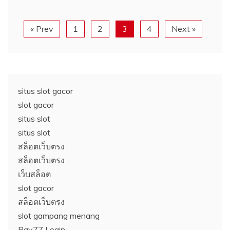
« Prev
1
2
3
4
Next »
situs slot gacor
slot gacor
situs slot
situs slot
สล็อตเว็บตรง
สล็อตเว็บตรง
เว็บสล็อต
slot gacor
สล็อตเว็บตรง
slot gampang menang
Pay77 Login