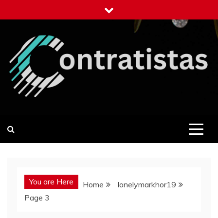
Skip
to
content
Contratistas.co
You are Here
Home
lonelymarkhor19
Page 3