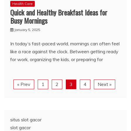
Health Care
Quick and Healthy Breakfast Ideas for
Busy Mornings
January 5, 2025
In today’s fast-paced world, mornings can often feel
like a race against the clock. Between getting ready
for work, organizing the kids, or preparing for
« Prev
1
2
3
4
Next »
situs slot gacor
slot gacor