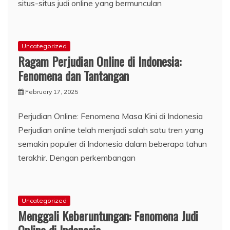
situs-situs judi online yang bermunculan
Uncategorized
Ragam Perjudian Online di Indonesia:
Fenomena dan Tantangan
February 17, 2025
Perjudian Online: Fenomena Masa Kini di Indonesia
Perjudian online telah menjadi salah satu tren yang
semakin populer di Indonesia dalam beberapa tahun
terakhir. Dengan perkembangan
Uncategorized
Menggali Keberuntungan: Fenomena Judi
Online di Indonesia