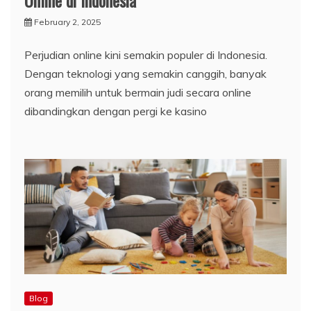
February 2, 2025
Perjudian online kini semakin populer di Indonesia.
Dengan teknologi yang semakin canggih, banyak
orang memilih untuk bermain judi secara online
dibandingkan dengan pergi ke kasino
Blog