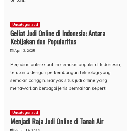
Uncategorized
Geliat Judi Online di Indonesia: Antara
Kebijakan dan Popularitas
April 3, 2025
Perjudian online saat ini semakin populer di Indonesia,
terutama dengan perkembangan teknologi yang
semakin canggih. Banyak situs judi online yang
menawarkan berbagai jenis permainan seperti
Uncategorized
Menjadi Raja Judi Online di Tanah Air
March 19, 2025